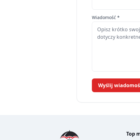
Wiadomość *
Wyślij wiadomoś
Top
m