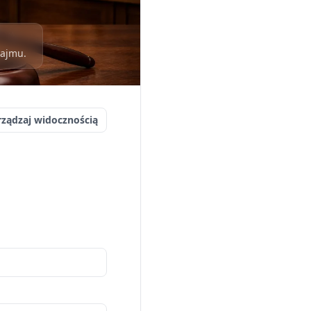
najmu.
rządzaj widocznością