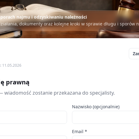
porach najmu i odzyskiwaniu należności
działania, dokumenty oraz kolejne kroki w sprawie długu i sporów 
Za
u: 11.05.2026
dę prawną
— wiadomość zostanie przekazana do specjalisty.
Nazwisko (opcjonalnie)
Email *